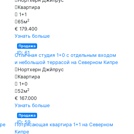
Квартира
1+1
2
65м
€ 179.400
Узнать больше
Продажа
ID: 61
Отличная студия 1+0 с отдельным входом
и небольшой террасой на Северном Кипре
Нортхерн Джйпрус
Квартира
1+0
2
52м
€ 167.000
Узнать больше
Продажа
ID: 59
пре
Потрясающая квартира 1+1 на Северном
Кипре