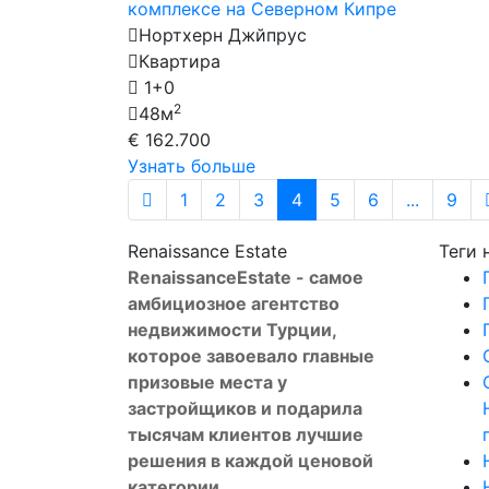
комплексе на Северном Кипре
Нортхерн Джйпрус
Квартира
1+0
2
48м
€ 162.700
Узнать больше
1
2
3
4
5
6
...
9
Renaissance Estate
Теги
Renaissance
Estate
- самое
амбициозное агентство
недвижимости Турции,
которое завоевало главные
призовые места у
застройщиков и подарила
тысячам клиентов лучшие
решения в каждой ценовой
категории.