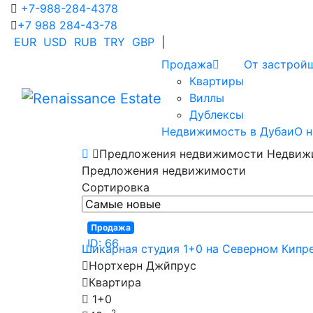
+7-988-284-4378
+7 988 284-43-78
EUR
USD
RUB
TRY
GBP
|
Продажа
От застрой
Квартиры
Виллы
Дублексы
Недвижимость в Дубаи
О н
Предложения недвижимости Недвижи
Предложения недвижимости
Сортировка
Продажа
ID: 66
Шикарная студия 1+0 на Северном Кипр
Нортхерн Джйпрус
Квартира
1+0
2