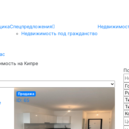
щика
Спецпредложения
Недвижимост
Недвижимость под гражданство
ас
мость на Кипре
П
Продажа
ID: 65
е