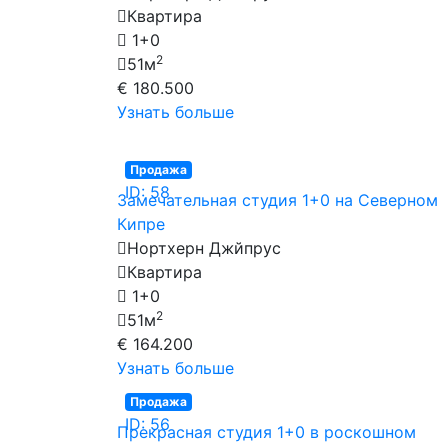
Квартира
1+0
2
51м
€ 180.500
Узнать больше
Продажа
ID: 58
Замечательная студия 1+0 на Северном
Кипре
Нортхерн Джйпрус
Квартира
1+0
2
51м
€ 164.200
Узнать больше
Продажа
ID: 56
Прекрасная студия 1+0 в роскошном