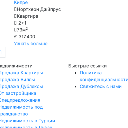
Кипре
Нортхерн Джйпрус
Квартира
2+1
2
73м
€ 317.400
Узнать больше
 недвижимости
Быстрые ссылки
Продажа Квартиры
Политика
Продажа Виллы
конфиденциальност
Продажа Дублексы
Свяжитесь с нами
От застройщика
Спецпредложения
Недвижимость под
гражданство
Недвижимость в Турции
Недвижимость в Дубаи