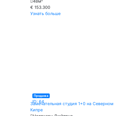
48м
€ 153.300
Узнать больше
Продажа
ID: 64
Замечательная студия 1+0 на Северном
Кипре
Нортхерн Джйпрус