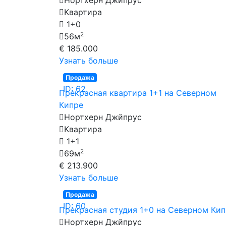
Квартира
1+0
2
56м
€ 185.000
Узнать больше
Продажа
ID: 62
Прекрасная квартира 1+1 на Северном
Кипре
Нортхерн Джйпрус
Квартира
1+1
2
69м
€ 213.900
Узнать больше
Продажа
ID: 60
Прекрасная студия 1+0 на Северном Ки
Нортхерн Джйпрус