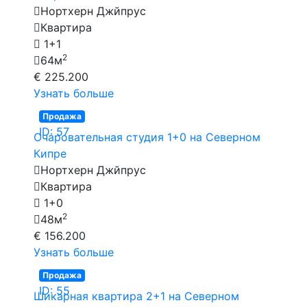
Нортхерн Джйпрус
Квартира
1+1
2
64м
€ 225.200
Узнать больше
Продажа
ID: 57
Очаровательная студия 1+0 на Северном
Кипре
Нортхерн Джйпрус
Квартира
1+0
2
48м
€ 156.200
Узнать больше
Продажа
ID: 55
Шикарная квартира 2+1 на Северном