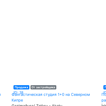
Продажа
От застройщика
ID: 18
I
м
Фантастическая студия 1+0 на Северном
По
Кипре
ра
Gazimağusa/ Tatlısu - Akatu
İs