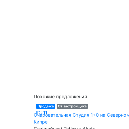
Похожие предложения
Продажа
От застройщика
ID: 11
Очаровательная Студия 1+0 на Северно
Кипре
Gazimağusa/ Tatlısu - Akatu