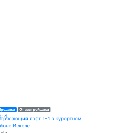
Продажа
От застройщика
D: 4
трясающий лофт 1+1 в курортном
йоне Искеле
kele